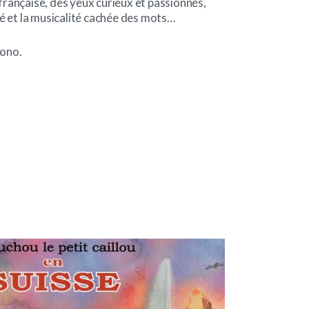
 française, des yeux curieux et passionnés,
té et la musicalité cachée des mots…
iono.