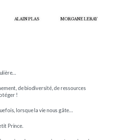
ALAIN PLAS
MORGANE LERAY
ulière…
nnement, de biodiversité, de ressources
rotéger !
lquefois, lorsque la vie nous gâte…
tit Prince.