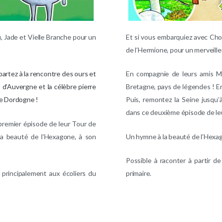
, Jade et Vielle Branche pour un
Et si vous embarquiez avec Chou
de l’Hermione, pour un merveille
artez à la rencontre des ours et
En compagnie de leurs amis Ma
 d’Auvergne et la célèbre pierre
Bretagne, pays de légendes ! En
se Dordogne !
Puis, remontez la Seine jusqu
dans ce deuxième épisode de le
remier épisode de leur Tour de
a beauté de l’Hexagone, à son
Un hymne à la beauté de l’Hexago
Possible à raconter à partir d
 principalement aux écoliers du
primaire.