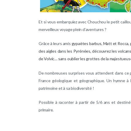
Et si vous embarquiez avec Chouchou le petit caillou
merveilleux voyage plein d’aventures ?
Grâce à leurs amis
gypaètes barbus, Matt et Rocca, p
des aigles dans les Pyrénées, découvrez les volcans
de Volvic… sans oublier les grottes de la majestueu
De nombreuses surprises vous attendent dans ce p
France géologique et géographique. Un hymne à l
patrimoine et à sa biodiversité !
Possible à raconter à partir de 5/6 ans et destiné
primaire.